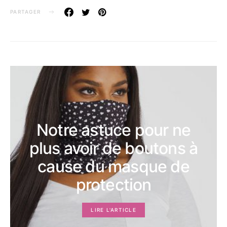
PARTAGER
Notre astuce pour ne
plus avoir de boutons à
cause du masque de
protection
LIRE L'ARTICLE