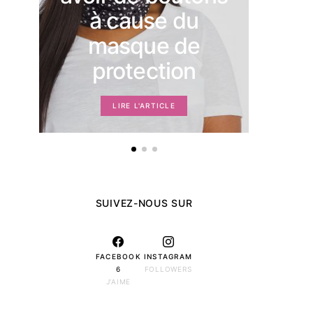
mom
à cause du
masque de
protection
LIRE L'ARTICLE
SUIVEZ-NOUS SUR
FACEBOOK
INSTAGRAM
6
FOLLOWERS
J'AIME