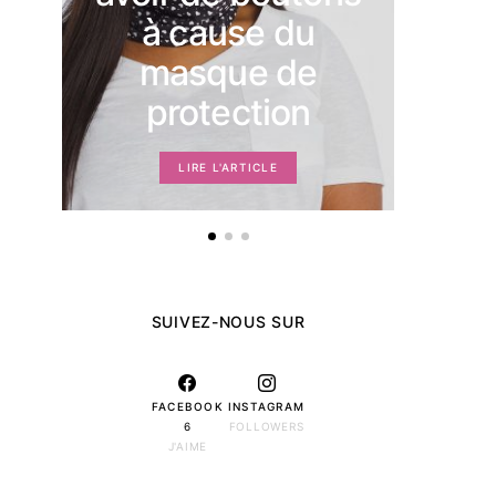
mom
à cause du
masque de
protection
LIRE L'ARTICLE
SUIVEZ-NOUS SUR
FACEBOOK
INSTAGRAM
6
FOLLOWERS
J'AIME