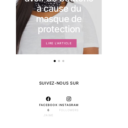
mom
à cause du
masque de
protection
LIRE L'ARTICLE
SUIVEZ-NOUS SUR
FACEBOOK
INSTAGRAM
6
FOLLOWERS
J'AIME