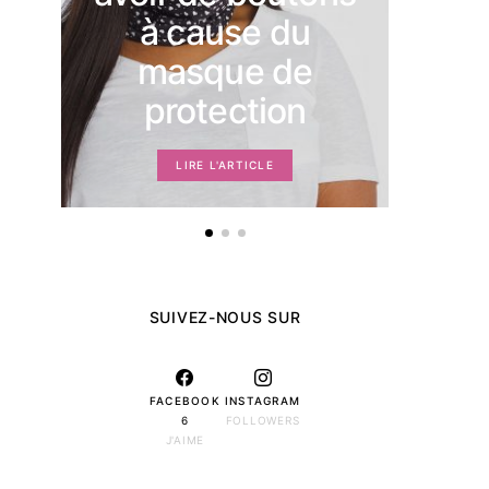
mom
à cause du
masque de
protection
LIRE L'ARTICLE
SUIVEZ-NOUS SUR
FACEBOOK
INSTAGRAM
6
FOLLOWERS
J'AIME