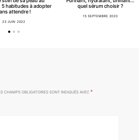
 soin de sa peau au
Purifiant, hydratant, unifiant…
: 5 habitudes à adopter
quel sérum choisir ?
ans attendre !
15 SEPTEMBRE 2020
23 JUIN 2022
*
ES CHAMPS OBLIGATOIRES SONT INDIQUÉS AVEC